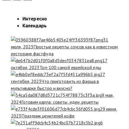
Интересно
Календарь
31
июля, 2023
Простые рецепты соусов как в известном
ресторане фастфуда
17
октября, 2023
Топ-100 самой еврейской еды
27
сентября, 2023
Что приготовить из фарша в
мультиварке быстро и вкусно?
9 мая,
2024
Готовим карпа: советы, идеи, рецепты
29 июня,
2023
Праздник ценителей кофе
6