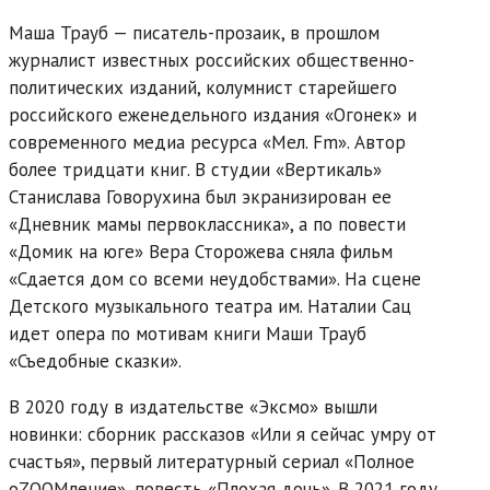
Маша Трауб — писатель-прозаик, в прошлом
журналист известных российских общественно-
политических изданий, колумнист старейшего
российского еженедельного издания «Огонек» и
современного медиа ресурса «Мел. Fm». Автор
более тридцати книг. В студии «Вертикаль»
Станислава Говорухина был экранизирован ее
«Дневник мамы первоклассника», а по повести
«Домик на юге» Вера Сторожева сняла фильм
«Сдается дом со всеми неудобствами». На сцене
Детского музыкального театра им. Наталии Сац
идет опера по мотивам книги Маши Трауб
«Съедобные сказки».
В 2020 году в издательстве «Эксмо» вышли
новинки: сборник рассказов «Или я сейчас умру от
счастья», первый литературный сериал «Полное
оZOOMление», повесть «Плохая дочь». В 2021 году