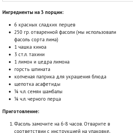
Ингредиенты на 3 порции:
6 красных сладких перцев
250 гр. отваренной фасоли (мы использовали
фасоль сорта лима)
1 чашка киноа
3 ст.л. тахини
1 лимон и цедра лимона
горсть шпината
копченая паприка для украшения блюда
щепотка асафетиды
1⁄4 ч.л. семян шамбалы
1⁄4 ч.л. черного перца
Приготовление:
Фасоль замочите на 6-8 часов. Отварите в
соответствии с инструкцией на упаковке,