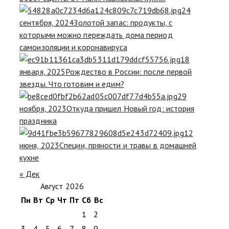
24
сентября, 2024
Золотой запас: продукты, с
которыми можно переждать дома период
самоизоляции и коронавируса
18
января, 2025
Рождество в России: после первой
звезды. Что готовим и едим?
29
ноября, 2023
Откуда пришел Новый год: история
праздника
12
июня, 2023
Специи, пряности и травы в домашней
кухне
« Дек
Август 2026
Пн
Вт
Ср
Чт
Пт
Сб
Вс
1
2
3
4
5
6
7
8
9