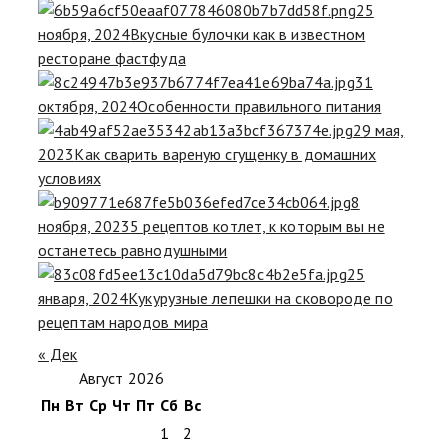
25
ноября, 2024
Вкусные булочки как в известном
ресторане фастфуда
31
октября, 2024
Особенности правильного питания
29 мая,
2023
Как сварить вареную сгущенку в домашних
условиях
8
ноября, 2023
5 рецептов котлет, к которым вы не
останетесь равнодушными
25
января, 2024
Кукурузные лепешки на сковороде по
рецептам народов мира
« Дек
Август 2026
Пн
Вт
Ср
Чт
Пт
Сб
Вс
1
2